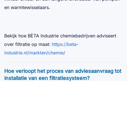
en warmtewisselaars.
Bekijk hoe BÈTA Industrie chemiebedrijven adviseert
over filtratie op maat:
https://beta-
industrie.nl/markten/chemie/
Hoe verloopt het proces van adviesaanvraag tot
installatie van een filtratiesysteem?
BÈTA industrie werkt met een
gestructureerde,
projectmatige aanpak.
Het traject start met een inventarisatie van het proces,
het medium en de doelstellingen, gevolgd door