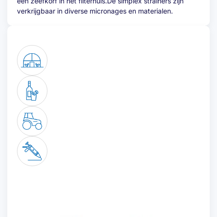
één zeefkorf in het filterhuis.De simplex strainers zijn
verkrijgbaar in diverse micronages en materialen.