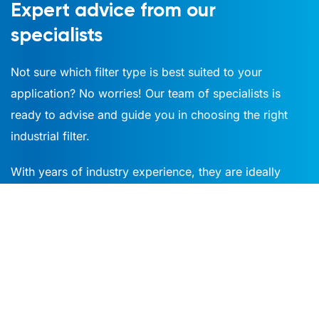
Expert advice from our
specialists
Not sure which filter type is best suited to your
application? No worries! Our team of
specialists
is
ready to advise and guide you in choosing the right
industrial filter.
With years of industry experience, they are ideally
equipped to provide you with
expert advice
.
Contact
contact
us today and discover how our
industrial filters can optimize your processes.
Request a quote