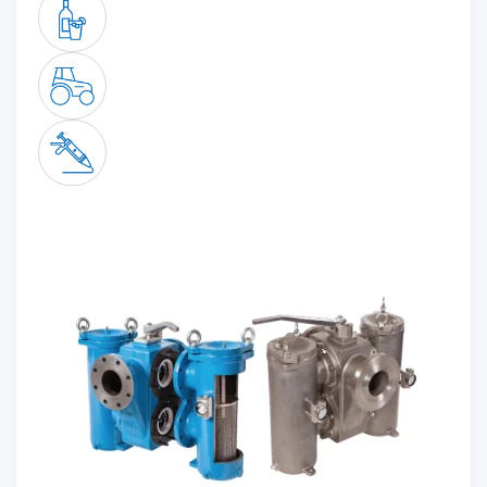
First
Last
Email address
(Required)
Telephone
(Required)
Desired quote
(Required)