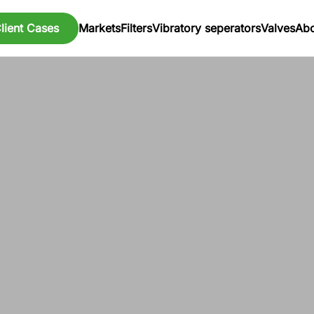
lient Cases
Markets
Filters
Vibratory seperators
Valves
Abo