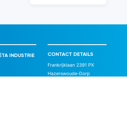
CONTACT DETAILS
ÈTA INDUSTRIE
Frankrijklaan 2391 PX
Hazerswoude-Dorp
The Netherlands
info@beta-industrie.nl
+31 79 341 55 18
VISITING ADDRESS