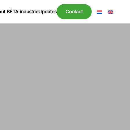
ut BÈTA industrie
Updates
Contact