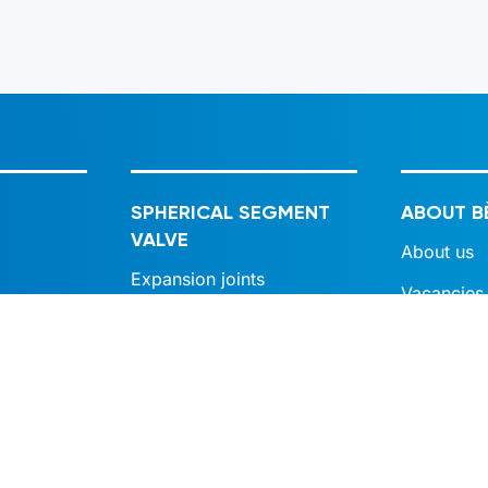
SPHERICAL SEGMENT
ABOUT B
VALVE
About us
Expansion joints
Vacancies
Globe, bellow and plunger
Markets
valves
Ball valves
Knife gate valves
 metaal
Sampling valves