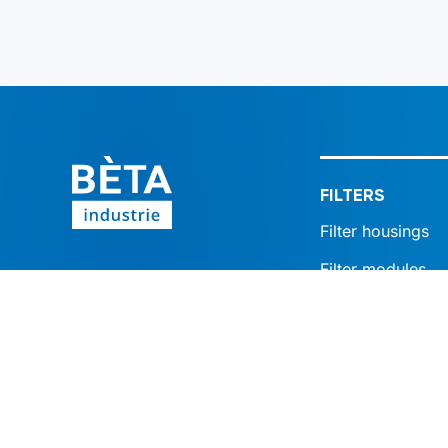
FILTERS
Filter housings
Filter modules
Follow us
Filter cartridges
Filter plates
Filter bags
Poreus gesinterd