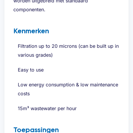
worden uitgebreid met standaard
Telephone
(Required)
componenten.
Kenmerken
Desired quote
(Required)
Filtration up to 20 microns (can be built up in
various grades)
Easy to use
Low energy consumption & low maintenance
costs
15m³ wastewater per hour
Toepassingen